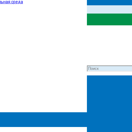
льная среда
ля слабовидящих