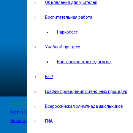
Объявления для учителей
Воспитательная работа
Наркопост
Учебный процесс
Наставничество педагогов
ВПР
График проведения оценочных процедур
18.02.2026
Всероссийская олимпиада школьников
Admin102
Новости
,
Объявления для родителей
,
Объявления для учите
ГИА