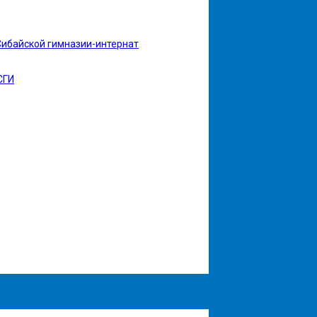
Сибайской гимназии-интернат
СГИ