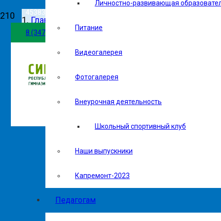
Личностно-развивающая образовате
453837, г. Сибай, ул. Белова, 102
Главная
Питание
Версия сайта д
8 (34775) 5-27-01
Новости
Видеогалерея
gousgi@mail.ru
Фотогалерея
Внеурочная деятельность
Школьный спортивный клуб
Наши выпускники
Капремонт-2023
Педагогам