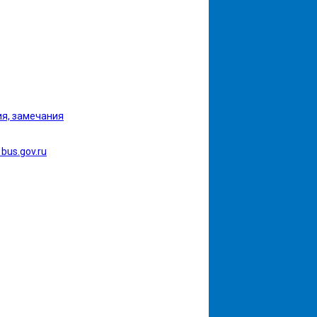
ия, замечания
bus.gov.ru