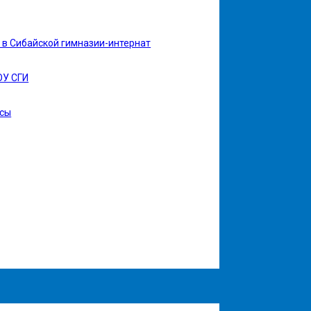
в Сибайской гимназии-интернат
ОУ СГИ
рсы