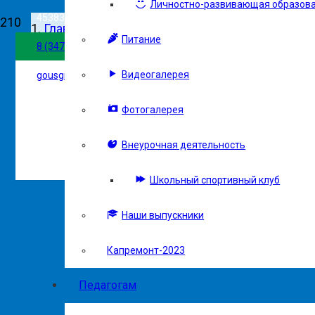
Личностно-развивающая образова
453837, г. Сибай, ул. Белова, 102
Главная
Питание
Версия сайта д
8 (34775) 5-27-01
Гимназия
Видеогалерея
gousgi@mail.ru
Новости
Фотогалерея
Внеурочная деятельность
Новости
Школьный спортивный клуб
Наши выпускники
Капремонт-2023
Педагогам