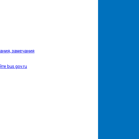
ания, замечания
те bus.gov.ru