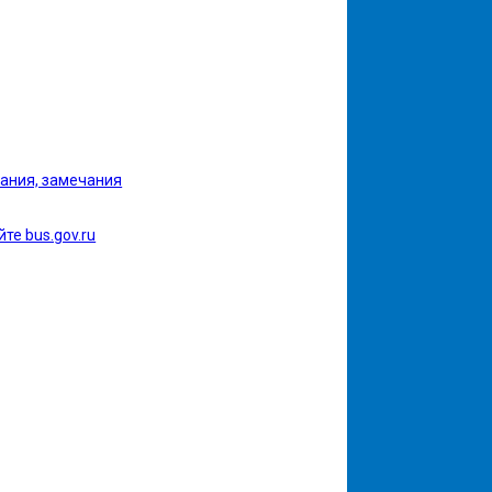
ания, замечания
те bus.gov.ru