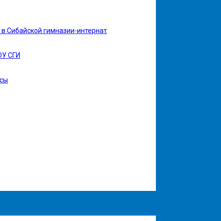
в Сибайской гимназии-интернат
ОУ СГИ
рсы