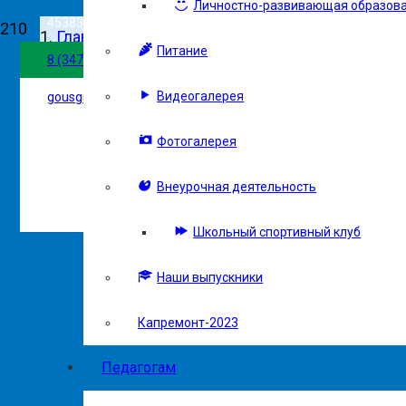
Личностно-развивающая образова
453837, г. Сибай, ул. Белова, 102
Главная
Питание
Версия сайта д
8 (34775) 5-27-01
Родителям
Видеогалерея
gousgi@mail.ru
Объявления для родителей
Фотогалерея
Внеурочная деятельность
Объявления для родителей
Школьный спортивный клуб
Наши выпускники
Капремонт-2023
Педагогам