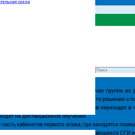
тельная среда
ля слабовидящих
нты, информация
ом в ГБОУ СГИ была создана рабочая группа из р
.2022г.). Рабочей группой было принято решение о п
ся ГБОУ СГИ выпускных 9 и 11 классов переходят 
одят на дистанционное обучение.
асть кабинетов первого этажа, где находятся поме
 а также исключается смешивание обучающихся СГИ 