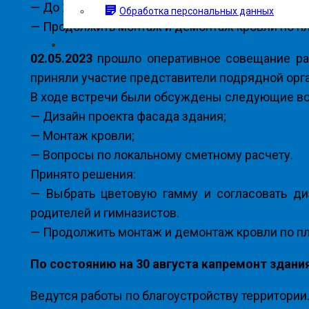
— До 2 мая 2023 года выбрать цветовую гамму и
Обработка персональных данных
— Продолжить монтаж и демонтаж кровли по пл
02.05.2023
прошло оперативное совещание раб
приняли участие представители подрядной орга
В ходе встречи были обсуждены следующие в
— Дизайн проекта фасада здания;
— Монтаж кровли;
— Вопросы по локальному сметному расчету.
Принято решения:
— Выбрать цветовую гамму и согласовать диз
родителей и гимназистов.
— Продолжить монтаж и демонтаж кровли по пл
По состоянию на 30 августа капремонт здани
Ведутся работы по благоустройству территории