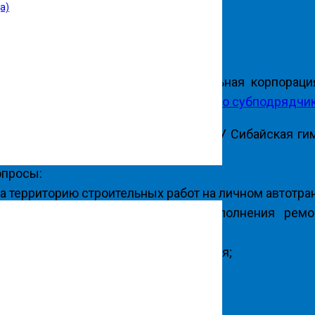
а)
ОУ СГИ
 субподрядчиком — ООО Строительная корпорация
а и спортзала.
Информационный лист о субподрядчи
 капитальному ремонту здания ГБОУ Сибайская гимн
троля и гимназии-интерната.
опросы:
а территорию строительных работ на личном автотра
ресекать границы территория выполнения ремо
труда с сотрудниками и обучающимися;
 коридору и учебных кабинетах;
желобов;
меры кровли, фасада и окон.