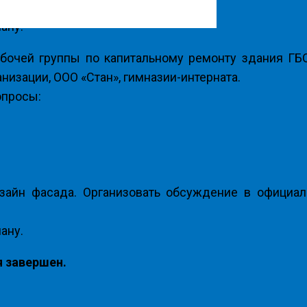
 согласовать дизайн фасада;
ану.
очей группы по капитальному ремонту здания ГБОУ
низации, ООО «Стан», гимназии-интерната.
опросы:
айн фасада. Организовать обсуждение в официаль
ану.
я завершен.
.