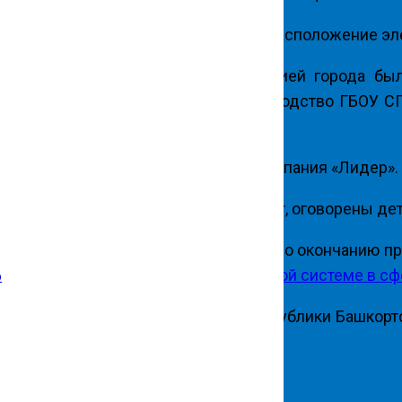
Уфа, подбирали цвета оформления, расположение эле
лей МОБУ СОШ №10, администрацией города был
на администрация ГБОУ СГИ. Руководство ГБОУ СГ
 подрядчика — ООО Строительная компания «Лидер».
дчиком по графику ремонтных работ, оговорены дет
ановлен, в связи с проверкой ФАС. По окончанию п
дения законодательства о контрактной системе в сф
р
емьер-министра Правительства Республики Башкорто
ии капитального ремонта.
 «Рефстройпроект» (ООО «РСП»)