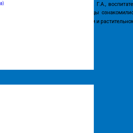
а)
ссный руководитель: Науширбанова Г.А., воспитате
ой экскурсии по музею шаймуратовцы ознакомилис
 Также, расширили знания о животном и растительно