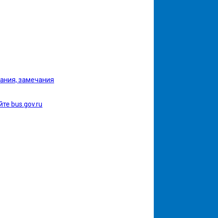
ания, замечания
те bus.gov.ru