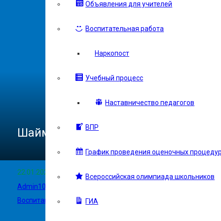
Объявления для учителей
Воспитательная работа
Наркопост
Учебный процесс
Наставничество педагогов
ВПР
Шаймуратовский 5А класс
График проведения оценочных процеду
22.01.2025
Всероссийская олимпиада школьников
Admin102
Воспитание
,
Новости
,
Шаймуратовцы
ГИА