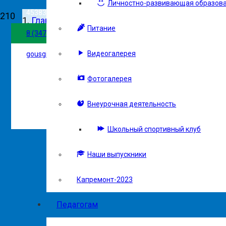
Личностно-развивающая образова
453837, г. Сибай, ул. Белова, 102
Главная
Питание
Версия сайта д
8 (34775) 5-27-01
Воспитание
Видеогалерея
gousgi@mail.ru
Шаймуратовский 5А класс
Фотогалерея
Внеурочная деятельность
Школьный спортивный клуб
Наши выпускники
Капремонт-2023
Педагогам