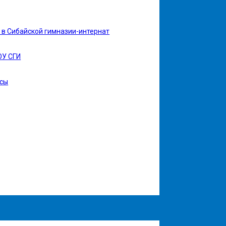
в Сибайской гимназии-интернат
ОУ СГИ
рсы